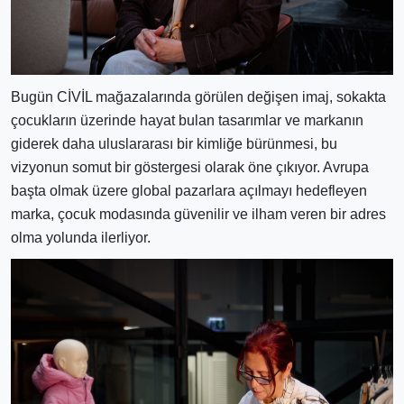
Bugün CİVİL mağazalarında görülen değişen imaj, sokakta
çocukların üzerinde hayat bulan tasarımlar ve markanın
giderek daha uluslararası bir kimliğe bürünmesi, bu
vizyonun somut bir göstergesi olarak öne çıkıyor. Avrupa
başta olmak üzere global pazarlara açılmayı hedefleyen
marka, çocuk modasında güvenilir ve ilham veren bir adres
olma yolunda ilerliyor.