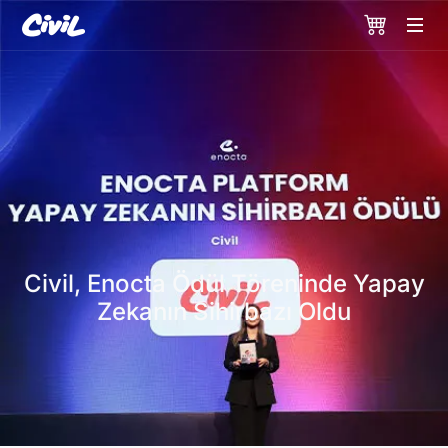
Civil, Enocta Ödül Töreninde Yapay
Zekanın Sihirbazı Oldu